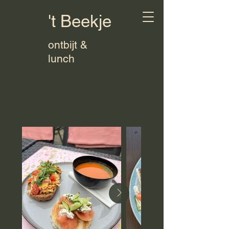
't Beekje
ontbijt &
lunch