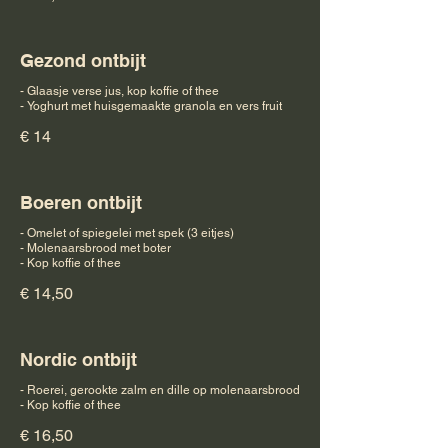
Gezond ontbijt
- Glaasje verse jus, kop koffie of thee
- Yoghurt met huisgemaakte granola en vers fruit
€ 14
Boeren ontbijt
- Omelet of spiegelei met spek (3 eitjes)
- Molenaarsbrood met boter
- Kop koffie of thee
€ 14,50
Nordic ontbijt
- Roerei, gerookte zalm en dille op molenaarsbrood
- Kop koffie of thee
€ 16,50