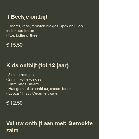
't Beekje ontbijt
- Roerei, kaas, tomaten blokjes, spek en ui op
molenaarsbrood
- Kop koffie of thee
€ 15,50
Kids ontbijt (tot 12 jaar)
- 2 minibroodjes
- 2 mini koffiekoekjes
- Ham, kaas, salami
- Huisgemaakte confituur, choco, boter
- Looza / Fristi / Cécémel /water
€ 12,50
Vul uw ontbijt aan met: Gerookte
zalm